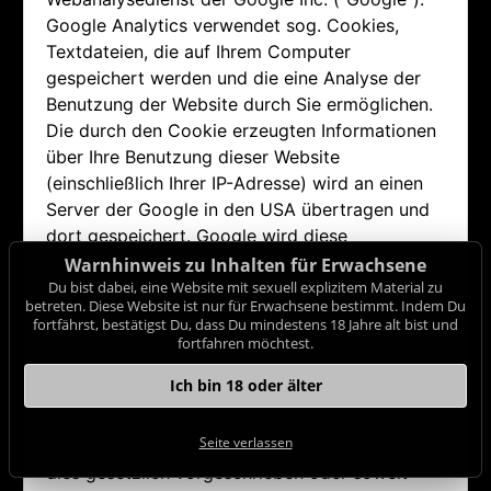
Google Analytics verwendet sog. Cookies,
Textdateien, die auf Ihrem Computer
gespeichert werden und die eine Analyse der
Benutzung der Website durch Sie ermöglichen.
Die durch den Cookie erzeugten Informationen
über Ihre Benutzung dieser Website
(einschließlich Ihrer IP-Adresse) wird an einen
Server der Google in den USA übertragen und
dort gespeichert. Google wird diese
Informationen benutzen, um Ihre Nutzung der
Warnhinweis zu Inhalten für Erwachsene
Website auszuwerten, um Reports über die
Du bist dabei, eine Website mit sexuell explizitem Material zu
betreten. Diese Website ist nur für Erwachsene bestimmt. Indem Du
Websiteaktivitäten für die Websitebetreiber
fortfährst, bestätigst Du, dass Du mindestens 18 Jahre alt bist und
zusammenzustellen und um weitere mit der
fortfahren möchtest.
Websitenutzung und der Internetnutzung
Ich bin 18 oder älter
verbundene Dienstleistungen zu erbringen.
Auch wird Google diese Informationen
Seite verlassen
gegebenenfalls an Dritte übertragen, sofern
dies gesetzlich vorgeschrieben oder soweit