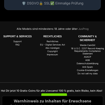
🛡️ DSGVO
🔒 SSL
✅ Einmalige Prüfung
Alle Models sind mindestens 18 Jahre oder älter
JusProg
SUPPORT & SERVICES
RECHTLICHES
COMMUNITY &
SICHERHEIT
Support
Rechtliches
FAQ
EU - Digital Services Act
Werde CamGirl
Abo kündigen
18 U.S.C. 2257 Record-Keeping
Requirements Compliance
Copyright
Statement
Impressum
ASACP
AGB
Datenschutzerklärung
Anti-Spam
Cookie-Einstellungen
Do not sell my data
Hol Dir jetzt 10 Gratis-Coins für alle Livecams! 100 % gratis, kein Risiko, kein Abo!
Jetzt anmelden
Warnhinweis zu Inhalten für Erwachsene